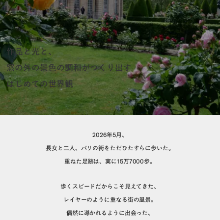
作品と光と、
窓の外の景色の調和がつくり出す
はじめての世界観
2026年5月、
長女と二人、パリの街をただひたすらに歩いた。
重ねた足跡は、実に15万7000歩。
歩くスピードだからこそ見えてきた、
レイヤーのように重なる街の風景。
偶然に導かれるように出会った、